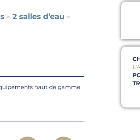
– 2 salles d’eau –
CH
L
PO
T
s équipements haut de gamme