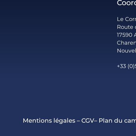
Coor
Le Co
Route 
17590 
Charen
Nouvel
+33 (0)
Mentions légales
–
CGV
–
Plan du ca