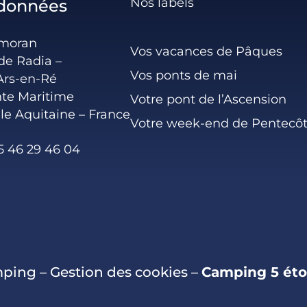
Nos labels
données
rmoran
Vos vacances de Pâques
de Radia –
Vos ponts de mai
Ars-en-Ré
te Maritime
Votre pont de l’Ascension
le Aquitaine – France
Votre week-end de Pentecô
5 46 29 46 04
mping
–
Gestion des cookies
–
Camping 5 éto