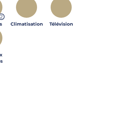
2
s
Climatisation
Télévision
x
és