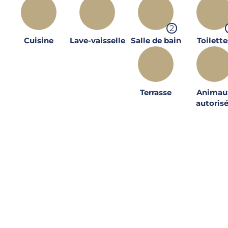
2
Cuisine
Lave-vaisselle
Salle de bain
Toilette
Terrasse
Animau
autoris
Inventaire