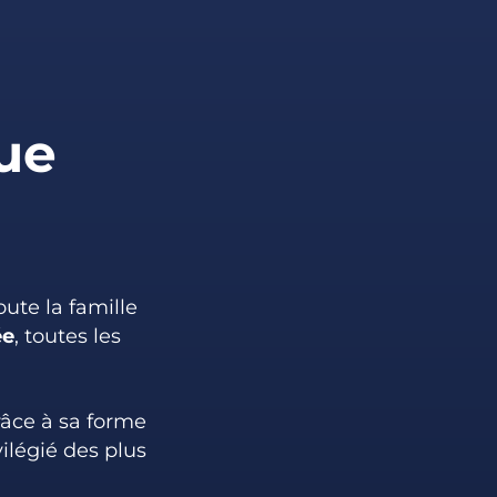
ue
oute la famille
ée
, toutes les
grâce à sa forme
ilégié des plus