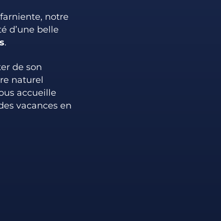
farniente, notre
té d’une belle
s
.
ter de son
re naturel
ous accueille
 des vacances en