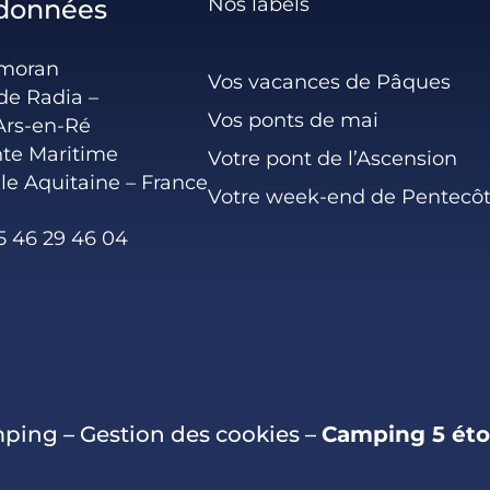
Nos labels
données
rmoran
Vos vacances de Pâques
de Radia –
Vos ponts de mai
Ars-en-Ré
te Maritime
Votre pont de l’Ascension
le Aquitaine – France
Votre week-end de Pentecô
5 46 29 46 04
mping
–
Gestion des cookies
–
Camping 5 éto