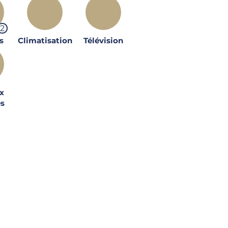
2
s
Climatisation
Télévision
x
és