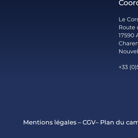
Coor
Le Co
Route 
17590 
Charen
Nouvel
+33 (0)
Mentions légales
–
CGV
–
Plan du ca