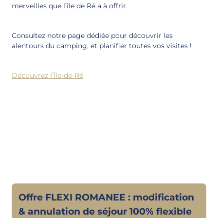
merveilles que l’île de Ré a à offrir.
Consultez notre page dédiée pour découvrir les
alentours du camping, et planifier toutes vos visites !
Découvrez l’Île-de-Ré
E
Offre FLEXI ROMANEE : modification
r
& annulation de séjour 100% flexible
l