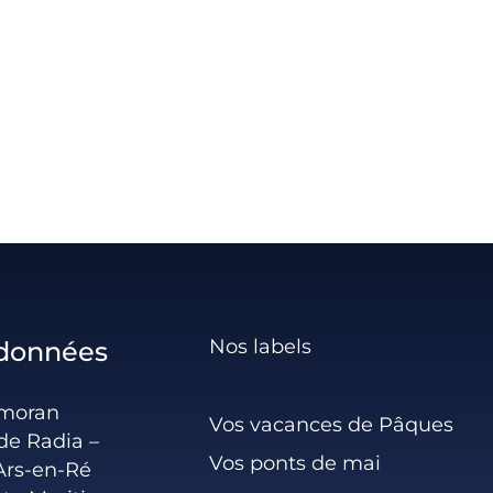
Nos labels
données
rmoran
Vos vacances de Pâques
de Radia –
Vos ponts de mai
Ars-en-Ré