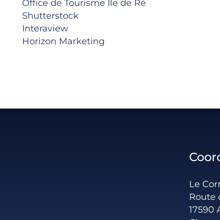
Office de Tourisme Ile de Ré
Shutterstock
Interaview
Horizon Marketing
Coor
Le Co
Route 
17590 