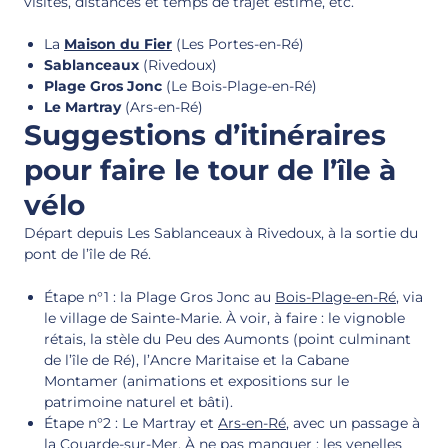
visites, distances et temps de trajet estimé, etc.
La
Maison du Fier
(Les Portes-en-Ré)
Sablanceaux
(Rivedoux)
Plage Gros Jonc
(Le Bois-Plage-en-Ré)
Le Martray
(Ars-en-Ré)
Suggestions d’itinéraires
pour faire le tour de l’île à
vélo
Départ depuis Les Sablanceaux à Rivedoux, à la sortie du
pont de l’île de Ré.
Étape n°1 : la Plage Gros Jonc au
Bois-Plage-en-Ré
, via
le village de Sainte-Marie. À voir, à faire : le vignoble
rétais, la stèle du Peu des Aumonts (point culminant
de l’île de Ré), l’Ancre Maritaise et la Cabane
Montamer (animations et expositions sur le
patrimoine naturel et bâti).
Étape n°2 : Le Martray et
Ars-en-Ré
, avec un passage à
la
Couarde-sur-Mer
. À ne pas manquer : les venelles