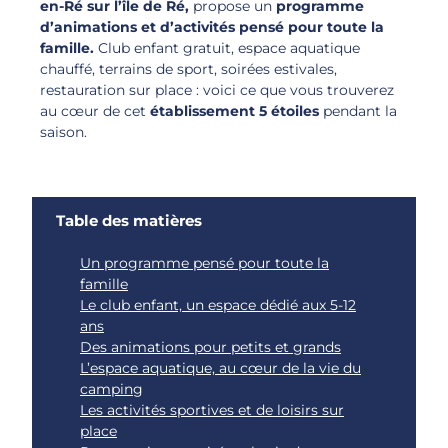
en-Ré sur l’île de Ré,
propose un
programme
d’animations et d’activités pensé pour toute la
famille.
Club enfant gratuit, espace aquatique
chauffé, terrains de sport, soirées estivales,
restauration sur place : voici ce que vous trouverez
au cœur de cet
établissement 5 étoiles
pendant la
saison.
Table des matières
Un programme pensé pour toute la
famille
Le club enfant, un espace dédié aux 5-12
ans
Des animations pour petits et grands
L’espace aquatique, au cœur de la vie du
camping
Les activités sportives et de loisirs sur
place